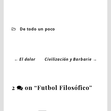
C
De todo un poco
a
t
e
g
Post
←
El dolor
Civilización y Barbarie
→
o
r
navigation
i
e
s
t
2
on “
Futbol Filosófico
”
h
o