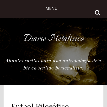
Skip
MENU
to
content
Diario Metafísico
Apuntes sueltos para una antropología de a
pie en sentido personalista.
Futbol Filosófico