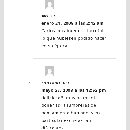
u
g
ANI
DICE:
enero 21, 2008 a las 2:42 am
h
Carlos muy bueno…. increíble
t
lo que hubiesen podido hacer
en su época….
s
EDUARDO
DICE:
mayo 27, 2008 a las 12:52 pm
delicioso!!! muy ocurrente,
poner asi a lumbreras del
pensamiento humano, y en
particular escuelas tan
diferentes.